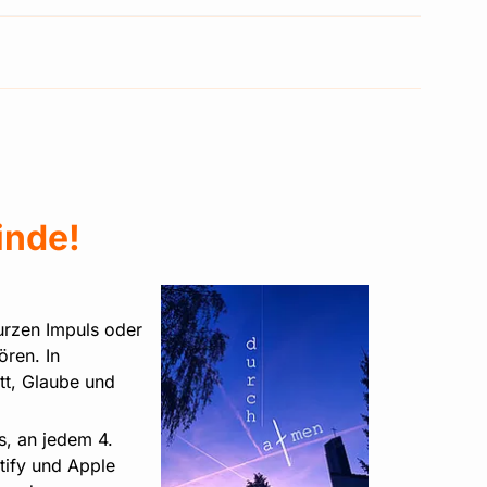
inde!
urzen Impuls oder
ren. In
tt, Glaube und
s, an jedem 4.
tify und Apple