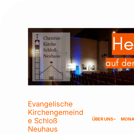
Evangelische
Kirchengemeind
e Schloß
ÜBER UNS
MONA
Neuhaus