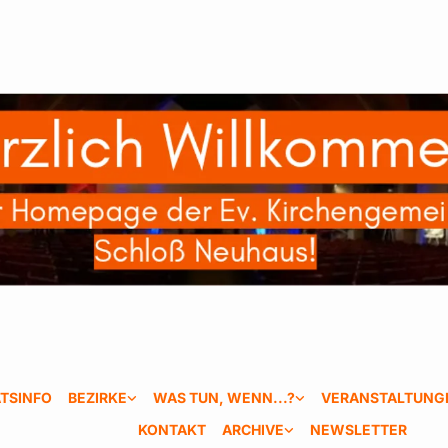
TSINFO
BEZIRKE
WAS TUN, WENN...?
VERANSTALTUNG
KONTAKT
ARCHIVE
NEWSLETTER