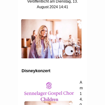
Veröffentlicht am Dienstag, 13.
August 2024 14:41
Disneykonzert
A
m
1
4.
0