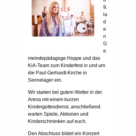
9.
la
d
e
n
G
e
meindepädagoge Hoppe und das
KiA-Team zum Kinderfest in und um
die Paul-Gerhardt-Kirche in
Sennelager ein.
Wir starten bei gutem Wetter in der
Arena mit einem kurzen
Kindergottesdienst, anschließend
warten Spiele, Aktionen und
Kinderschminken auf euch.
Den Abschluss bildet ein Konzert