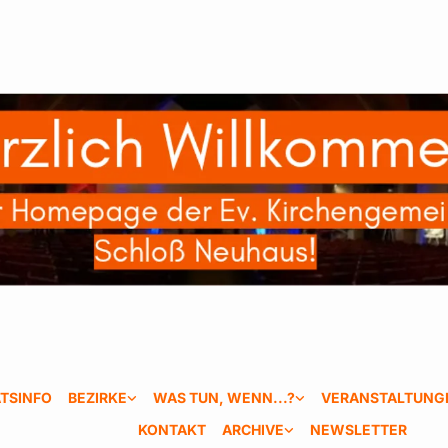
TSINFO
BEZIRKE
WAS TUN, WENN...?
VERANSTALTUNG
KONTAKT
ARCHIVE
NEWSLETTER