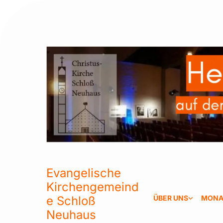
Evangelische
Kirchengemeind
e Schloß
ÜBER UNS
MONA
Neuhaus