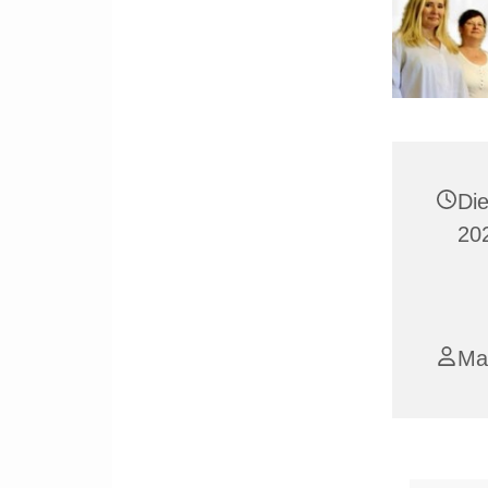
Di
20
Ma