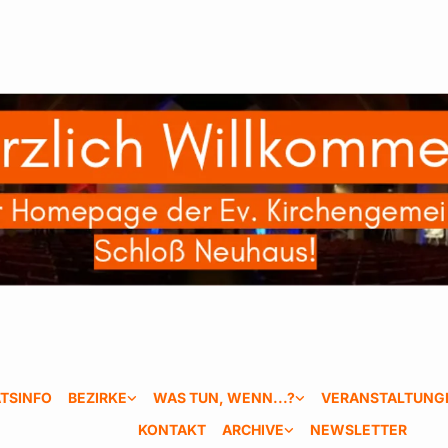
TSINFO
BEZIRKE
WAS TUN, WENN...?
VERANSTALTUNG
KONTAKT
ARCHIVE
NEWSLETTER