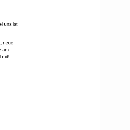
i uns ist
t, neue
e am
 mit!