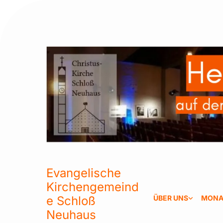
Evangelische
Kirchengemeind
e Schloß
ÜBER UNS
MONA
Neuhaus