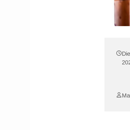
Di
20
Ma