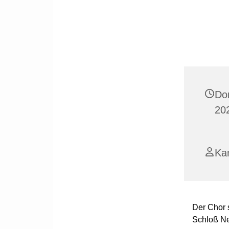
Do
20
Ka
Der Chor 
Schloß N