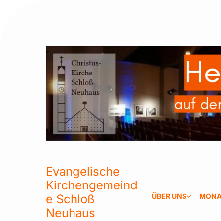
Evangelische
Kirchengemeind
e Schloß
ÜBER UNS
MONA
Neuhaus