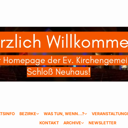
TSINFO
BEZIRKE
WAS TUN, WENN...?
VERANSTALTUNG
KONTAKT
ARCHIVE
NEWSLETTER