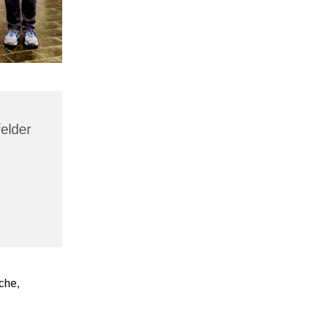
felder
che,