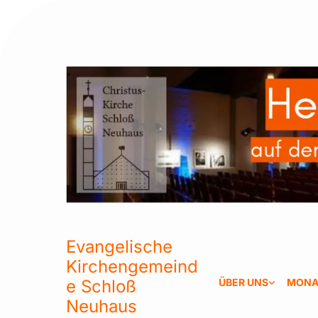
Evangelische
Kirchengemeind
e Schloß
ÜBER UNS
MONA
Neuhaus