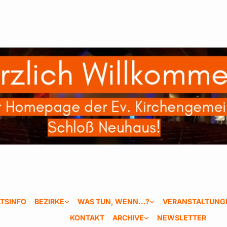
TSINFO
BEZIRKE
WAS TUN, WENN...?
VERANSTALTUNG
KONTAKT
ARCHIVE
NEWSLETTER