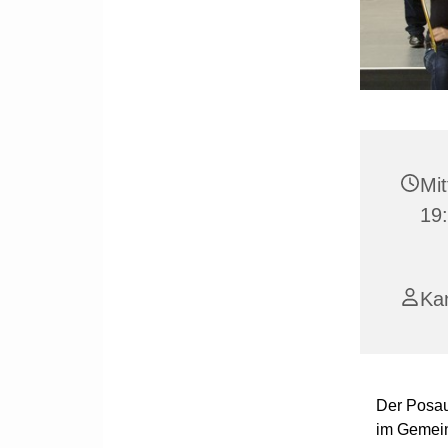
Mit
19
Ka
Der Posau
im Gemein