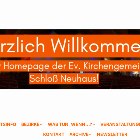
TSINFO
BEZIRKE
WAS TUN, WENN...?
VERANSTALTUNG
KONTAKT
ARCHIVE
NEWSLETTER