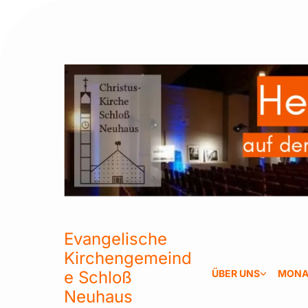
Evangelische
Kirchengemeind
e Schloß
ÜBER UNS
MONA
Neuhaus